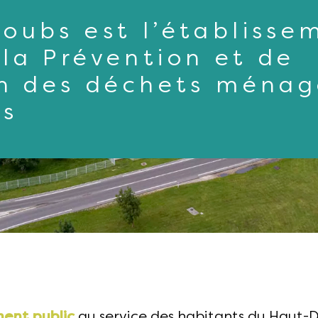
oubs est l’établisse
la Prévention et de
on des déchets ménag
bs
ment public
au service des habitants du Haut-