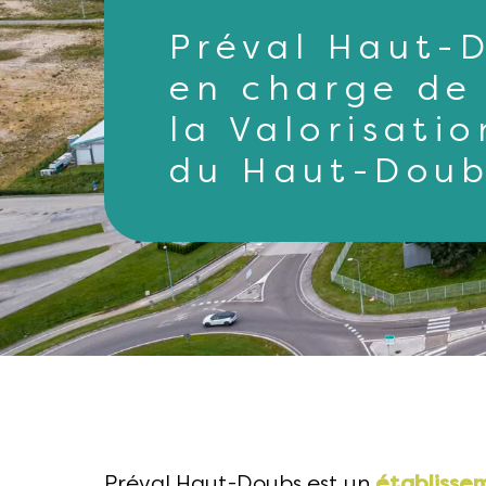
Préval Haut-D
en charge de 
la Valorisati
du Haut-Dou
Préval Haut-Doubs est un
établisse