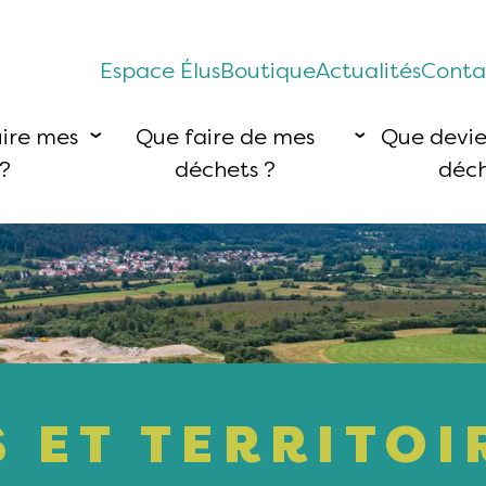
Espace Élus
Boutique
Actualités
Conta
ire mes
Que faire de mes
Que devi
?
déchets ?
déch
 ET TERRITOI