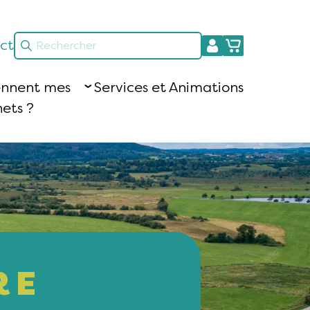
ct
ennent mes
Services et Animations
ets ?
RE