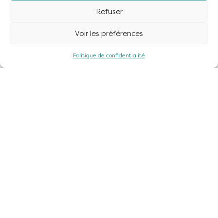
Refuser
Voir les préférences
Politique de confidentialité
Visitez Valopôle !
Quel chemin parcourent les emballages et papiers,
pour être recyclés ? Comment nos déchets
permettent de fabriquer de l’énergie et d’alimenter le
réseau de chaleur de Pontarlier ?
EN SAVOIR PLUS