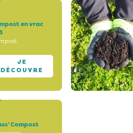
mpost en vrac
3
mpost
JE
DÉCOUVRE
ass’ Compost