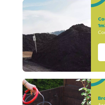
Co
1m
Co
Br