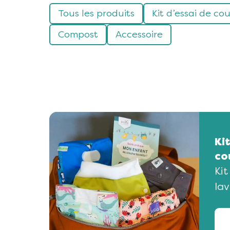
Tous les produits
Kit d’essai de co
Compost
Accessoire
Kit
co
Kit
lav