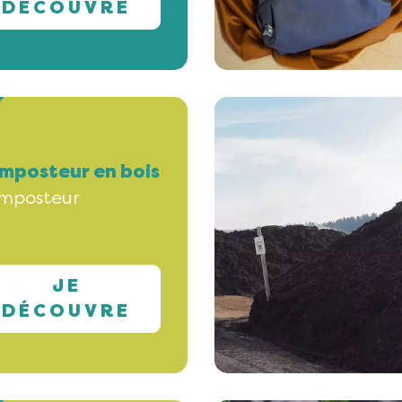
DÉCOUVRE
mposteur en bois
mposteur
JE
DÉCOUVRE