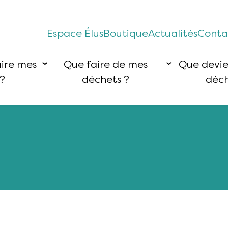
Espace Élus
Boutique
Actualités
Conta
ire mes
Que faire de mes
Que devi
?
déchets ?
déch