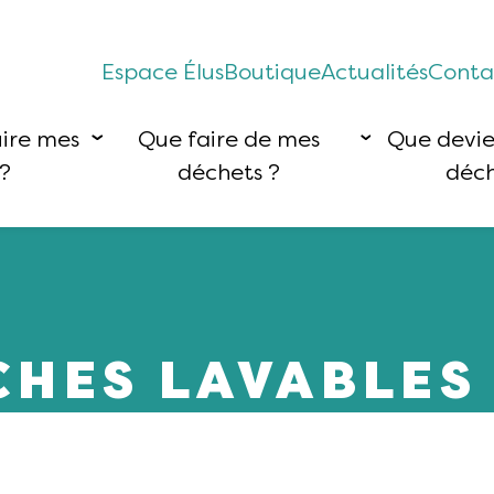
Espace Élus
Boutique
Actualités
Conta
ire mes
Que faire de mes
Que devi
?
déchets ?
déch
CHES LAVABLES