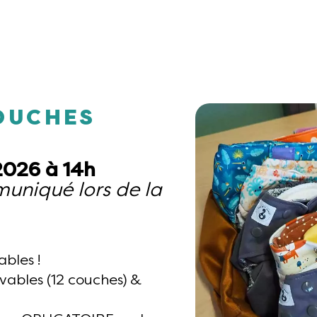
COUCHES
2026 à 14h
muniqué lors de la
bles !
avables (12 couches) &