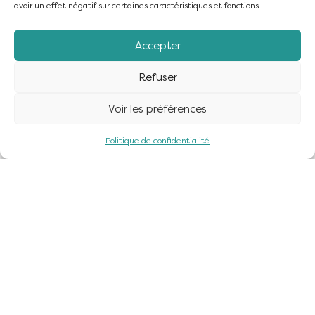
Consultez
la plaquette de présentation
avoir un effet négatif sur certaines caractéristiques et fonctions.
Accepter
Refuser
Voir les préférences
Politique de confidentialité
INTERVENTIONS POUR LES