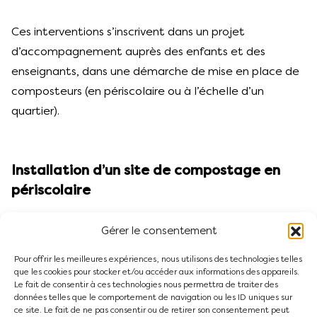
Programme détaillé
Ces interventions s’inscrivent dans un projet
d’accompagnement auprès des enfants et des
enseignants, dans une démarche de mise en place de
composteurs (en périscolaire ou à l’échelle d’un
quartier).
Installation d’un site de compostage en
périscolaire
Vous souhaitez installer un site de compostage en
Gérer le consentement
périscolaire ? L’équipe de Préval vous accompagne
Pour offrir les meilleures expériences, nous utilisons des technologies telles
pour l’installation et le suivi du site, sous forme d’une
que les cookies pour stocker et/ou accéder aux informations des appareils.
formule payante.
Le fait de consentir à ces technologies nous permettra de traiter des
données telles que le comportement de navigation ou les ID uniques sur
ce site. Le fait de ne pas consentir ou de retirer son consentement peut