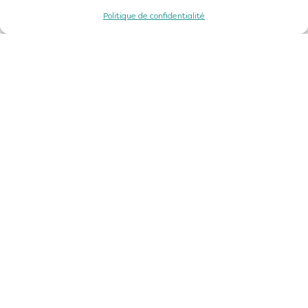
Politique de confidentialité
DÉCOUVRIR
Contactez-nous
Nos offres d’emploi
Marchés publics
Kiosque
ESPACE ÉLU
Espace Élus
INSCRIPTION À LA NEWSLETTER