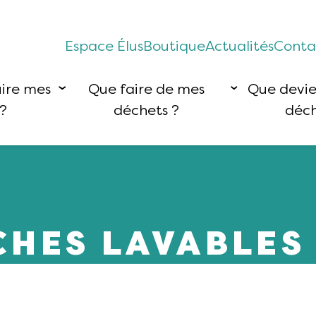
Espace Élus
Boutique
Actualités
Conta
ire mes
Que faire de mes
Que devi
?
déchets ?
déch
CHES LAVABLES